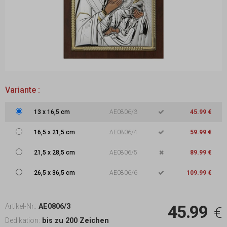
Variante :
13
x
16,5 cm
AE0806/3
45.99 €
16,5
x
21,5 cm
AE0806/4
59.99 €
21,5
x
28,5 cm
AE0806/5
89.99 €
26,5
x
36,5 cm
AE0806/6
109.99 €
45.99
Artikel-Nr.:
AE0806/3
€
Dedikation:
bis zu 200 Zeichen