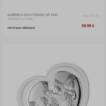
SILBERBILD SCHUTZENGEL MIT KIND
Geschenk zur Taufe
59.99 €
17 x 17 cm
59.99 €
mit Gravur inklusive!