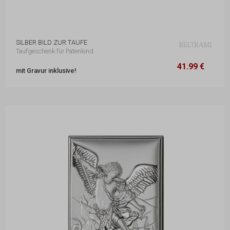
SILBER BILD ZUR TAUFE
Taufgeschenk für Patenkind
41.99 €
13,8 x 12 cm
41.99 €
mit Gravur inklusive!