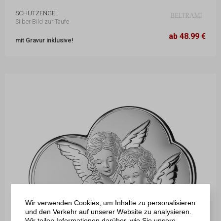
SCHUTZENGEL
Silber Bild zur Taufe
9 x 13 cm
48.99 €
ab 48.99 €
mit Gravur inklusive!
13 x 18 cm
86.99 €
Wir verwenden Cookies, um Inhalte zu personalisieren
und den Verkehr auf unserer Website zu analysieren.
Wir teilen Informationen darüber, wie Sie unsere