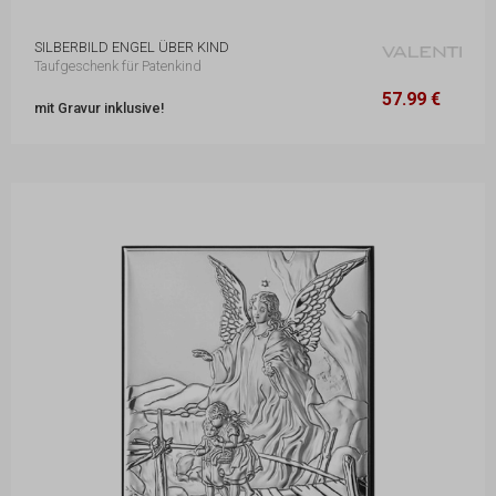
SILBERBILD ENGEL ÜBER KIND
Taufgeschenk für Patenkind
57.99 €
14 x 14 cm
57.99 €
mit Gravur inklusive!