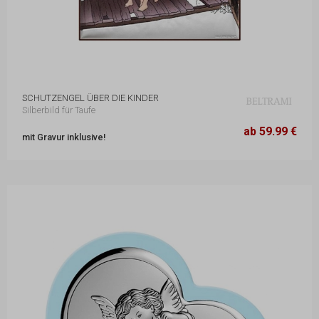
SCHUTZENGEL ÜBER DIE KINDER
Silberbild für Taufe
9 x 13 cm
59.99 €
ab 59.99 €
mit Gravur inklusive!
13 x 18 cm
92.99 €