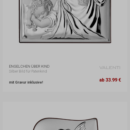
ENGELCHEN ÜBER KIND
Silber Bild für Patenkind
8 x 8 cm
33.99 €
12 x 12 cm
52.99 €
ab 33.99 €
mit Gravur inklusive!
18 x 18 cm
95.99 €