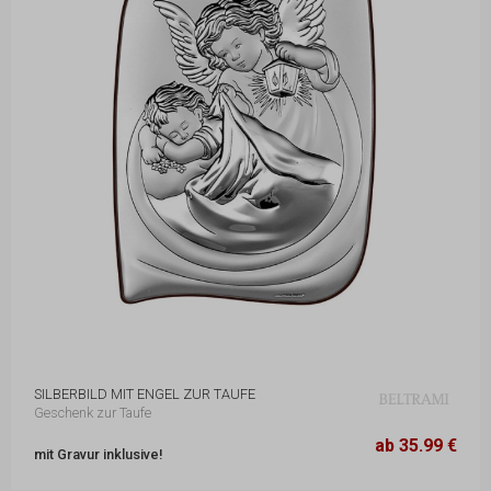
SILBERBILD MIT ENGEL ZUR TAUFE
Geschenk zur Taufe
7,5 x 10 cm
35.99 €
9,6 x 13 cm
47.99 €
ab 35.99 €
mit Gravur inklusive!
13,5 x 18 cm
74.99 €