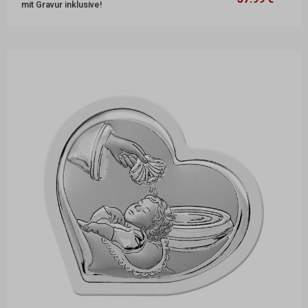
11 x 9,6 cm
37.99 €
mit Gravur inklusive!