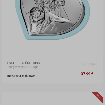
ENGELCHEN ÜBER KIND
Taufgeschenk für Junge
37.99 €
13,8 x 12 cm
37.99 €
mit Gravur inklusive!
N