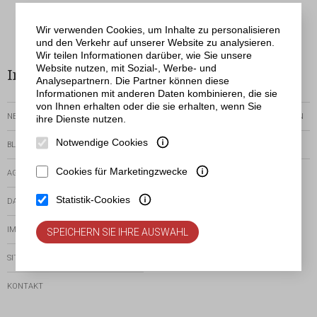
Netergo
© Viconti | Realisation
Wir verwenden Cookies, um Inhalte zu personalisieren
und den Verkehr auf unserer Website zu analysieren.
Wir teilen Informationen darüber, wie Sie unsere
Website nutzen, mit Sozial-, Werbe- und
Informationen
Bestellservice
Analysepartnern. Die Partner können diese
Informationen mit anderen Daten kombinieren, die sie
von Ihnen erhalten oder die sie erhalten, wenn Sie
NEWSLETTER
RÜCKGABEN-UND-REKLAMATIONEN
ihre Dienste nutzen.
Notwendige Cookies
BLOG
ZEIT DER AUSFÜHRUNG
Cookies für Marketingzwecke
AGB
VORHANDENE
ZAHLUNGSMETHODEN
Statistik-Cookies
DATENSCHUTZERKLÄRUNG
IMPRESSUM
SPEICHERN SIE IHRE AUSWAHL
SITEMAP
KONTAKT