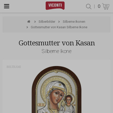
|
0
Produktsu
Silberbilder
Silberne Ikonen
Gottesmutter von Kasan Silberne Ikone
Gottesmutter von Kasan
Silberne Ikone
Beltrami