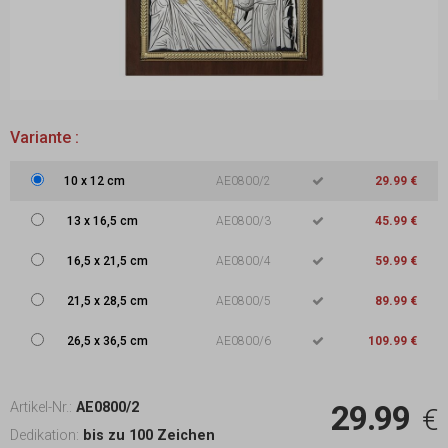
Variante :
10
x
12 cm
AE0800/2
29.99 €
13
x
16,5 cm
AE0800/3
45.99 €
16,5
x
21,5 cm
AE0800/4
59.99 €
21,5
x
28,5 cm
AE0800/5
89.99 €
26,5
x
36,5 cm
AE0800/6
109.99 €
29.99
Artikel-Nr.:
AE0800/2
€
Dedikation:
bis zu 100 Zeichen