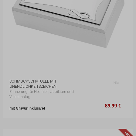
SCHMUCKSCHATULLE MIT
UNENDLICHKEITSZEICHEN
Erinnerung für Hochzeit, Jubiläum und
Valentinstag
89.99 €
12 x 20,5 x 5,5 cm
89.99 €
mit Gravur inklusive!
N