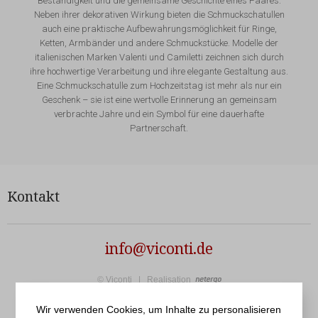
Beständigkeit und die gemeinsame Geschichte eines Paares.
Neben ihrer dekorativen Wirkung bieten die Schmuckschatullen
auch eine praktische Aufbewahrungsmöglichkeit für Ringe,
Ketten, Armbänder und andere Schmuckstücke. Modelle der
italienischen Marken Valenti und Camiletti zeichnen sich durch
ihre hochwertige Verarbeitung und ihre elegante Gestaltung aus.
Eine Schmuckschatulle zum Hochzeitstag ist mehr als nur ein
Geschenk – sie ist eine wertvolle Erinnerung an gemeinsam
verbrachte Jahre und ein Symbol für eine dauerhafte
Partnerschaft.
Kontakt
info@viconti.de
Netergo
© Viconti | Realisation
Wir verwenden Cookies, um Inhalte zu personalisieren