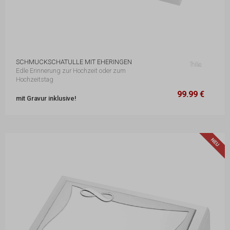
SCHMUCKSCHATULLE MIT EHERINGEN
Edle Erinnerung zur Hochzeit oder zum
Hochzeitstag
99.99 €
12 x 20,5 x 5,5 cm
99.99 €
mit Gravur inklusive!
N