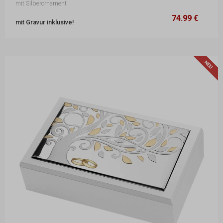
mit Silberornament
74.99 €
14 x 19 x 5 cm
74.99 €
mit Gravur inklusive!
N