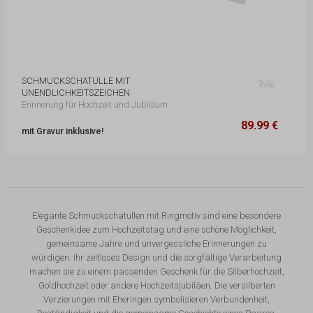
SCHMUCKSCHATULLE MIT
UNENDLICHKEITSZEICHEN
Erinnerung für Hochzeit und Jubiläum
89.99 €
12 x 20,5 x 5,5 cm
89.99 €
mit Gravur inklusive!
Elegante Schmuckschatullen mit Ringmotiv sind eine besondere
Geschenkidee zum Hochzeitstag und eine schöne Möglichkeit,
gemeinsame Jahre und unvergessliche Erinnerungen zu
würdigen. Ihr zeitloses Design und die sorgfältige Verarbeitung
machen sie zu einem passenden Geschenk für die Silberhochzeit,
Goldhochzeit oder andere Hochzeitsjubiläen. Die versilberten
Verzierungen mit Eheringen symbolisieren Verbundenheit,