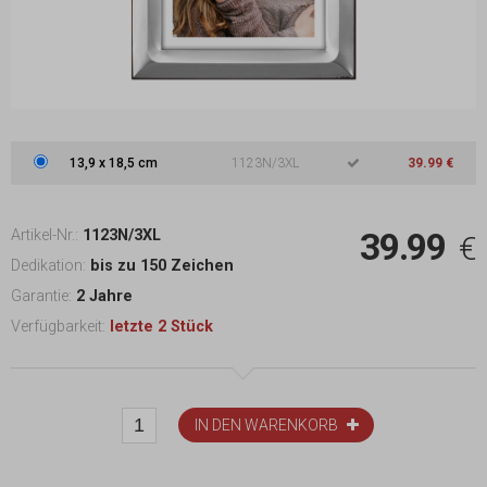
13,9
x
18,5 cm
1123N/3XL
39.99 €
39.99
Artikel-Nr.:
1123N/3XL
€
Dedikation:
bis zu 150 Zeichen
Garantie:
2 Jahre
Verfügbarkeit:
letzte 2 Stück
IN DEN WARENKORB