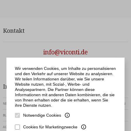
Kontakt
info@viconti.de
Netergo
© Viconti | Realisation
Wir verwenden Cookies, um Inhalte zu personalisieren
und den Verkehr auf unserer Website zu analysieren.
Wir teilen Informationen darüber, wie Sie unsere
Website nutzen, mit Sozial-, Werbe- und
Informationen
Bestellservice
Analysepartnern. Die Partner können diese
Informationen mit anderen Daten kombinieren, die sie
von Ihnen erhalten oder die sie erhalten, wenn Sie
NEWSLETTER
RÜCKGABEN-UND-REKLAMATIONEN
ihre Dienste nutzen.
Notwendige Cookies
BLOG
ZEIT DER AUSFÜHRUNG
Cookies für Marketingzwecke
AGB
VORHANDENE