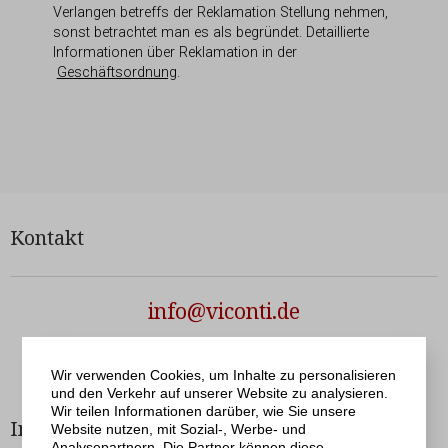
Verlangen betreffs der Reklamation Stellung nehmen,
sonst betrachtet man es als begründet. Detaillierte
Informationen über Reklamation in der
Geschäftsordnung
.
Kontakt
info@viconti.de
Netergo
© Viconti | Realisation
Wir verwenden Cookies, um Inhalte zu personalisieren
und den Verkehr auf unserer Website zu analysieren.
Wir teilen Informationen darüber, wie Sie unsere
Informationen
Bestellservice
Website nutzen, mit Sozial-, Werbe- und
Analysepartnern. Die Partner können diese