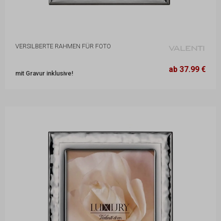
VERSILBERTE RAHMEN FÜR FOTO
13,1 x 17,3 cm
37.99 €
ab 37.99 €
mit Gravur inklusive!
18,2 x 23,2 cm
59.99 €