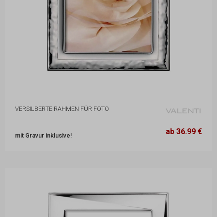
VERSILBERTE RAHMEN FÜR FOTO
13,2 x 17,3 cm
36.99 €
ab 36.99 €
mit Gravur inklusive!
18,2 x 23,1 cm
50.99 €