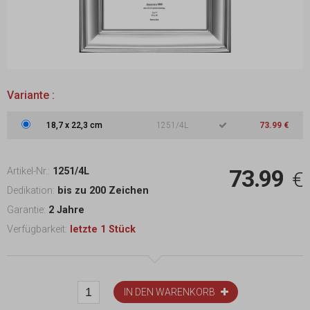
Variante :
18,7
x
22,3 cm
1251/4L
73.99 €
73.99
Artikel-Nr.:
1251/4L
€
Dedikation:
bis zu 200 Zeichen
Garantie:
2 Jahre
Verfügbarkeit:
letzte 1 Stück
IN DEN WARENKORB