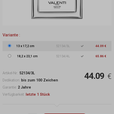
Variante :
13
x
17,2 cm
52134/3L
44.09 €
18,2
x
23,1 cm
52134/4L
65.86 €
44.09
Artikel-Nr.:
52134/3L
€
Dedikation:
bis zum 100 Zeichen
Garantie:
2 Jahre
Verfügbarkeit:
letzte 1 Stück