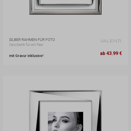
SILBER RAHMEN FÜR FOTO
Geschenk für ein Paar
13,1 x 17,3 cm
43.99 €
ab 43.99 €
mit Gravur inklusive!
23,7 x 29,7 cm
85.99 €