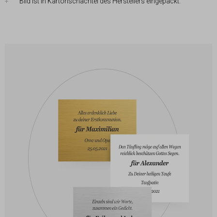
Bild ist in Kartonschachtel des Herstellers eingepackt.