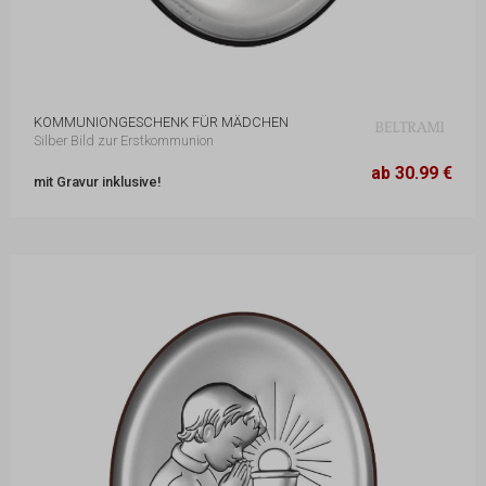
KOMMUNIONGESCHENK FÜR MÄDCHEN
Silber Bild zur Erstkommunion
7 x 9 cm
30.99 €
ab 30.99 €
mit Gravur inklusive!
10 x 13 cm
41.99 €