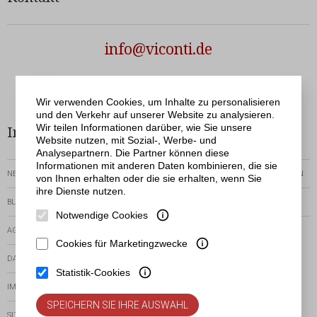
info@viconti.de
Netergo
© Viconti | Realisation
Wir verwenden Cookies, um Inhalte zu personalisieren
und den Verkehr auf unserer Website zu analysieren.
Wir teilen Informationen darüber, wie Sie unsere
Informationen
Bestellservice
Website nutzen, mit Sozial-, Werbe- und
Analysepartnern. Die Partner können diese
Informationen mit anderen Daten kombinieren, die sie
NEWSLETTER
RÜCKGABEN-UND-REKLAMATIONEN
von Ihnen erhalten oder die sie erhalten, wenn Sie
ihre Dienste nutzen.
BLOG
ZEIT DER AUSFÜHRUNG
Notwendige Cookies
AGB
VORHANDENE
ZAHLUNGSMETHODEN
Cookies für Marketingzwecke
DATENSCHUTZERKLÄRUNG
Statistik-Cookies
IMPRESSUM
SPEICHERN SIE IHRE AUSWAHL
SITEMAP