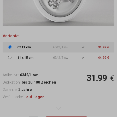
Variante :
7
x
11 cm
6342/1 ow
31.99 €
11
x
15 cm
6342/2 ow
44.99 €
31.99
Artikel-Nr.:
6342/1 ow
€
Dedikation:
bis zu 100 Zeichen
Garantie:
2 Jahre
Verfügbarkeit:
auf Lager