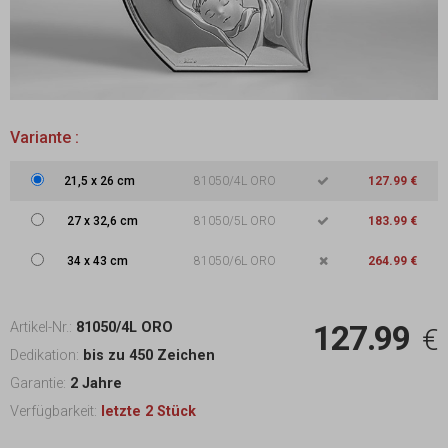
Variante :
21,5
x
26 cm
81050/4L ORO
127.99 €
27
x
32,6 cm
81050/5L ORO
183.99 €
34
x
43 cm
81050/6L ORO
264.99 €
127.99
Artikel-Nr.:
81050/4L ORO
€
Dedikation:
bis zu 450 Zeichen
Garantie:
2 Jahre
Verfügbarkeit:
letzte 2 Stück