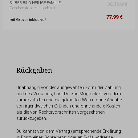
SILBER BILD HEILIGE FAMILIE
Geschenkidee zur Hochzeit
77.99 €
20 x 18,1 cm
77.99 €
mit Gravur inklusive!
Rückgaben
Unabhängig von der ausgewählten Form der Zahlung
und des Versands, hast Du eine Möglichkeit, von dem
zurückzutreten und die gekauften Waren ohne Angabe
von irgendwelchen Gründen und ohne andere Kosten
als die von Rechtsvorschriften vorgesehenen
zurückzugeben.
Du kannst von dem Vertrag (entsprechende Erklärung
in Form eines Schreibens oder an E-Mail-Adresse: