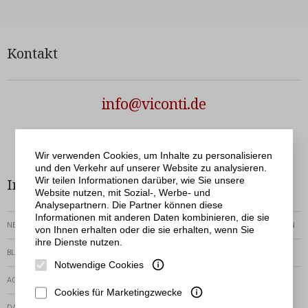
Kontakt
info@viconti.de
Netergo
© Viconti | Realisation
Wir verwenden Cookies, um Inhalte zu personalisieren
und den Verkehr auf unserer Website zu analysieren.
Wir teilen Informationen darüber, wie Sie unsere
Informationen
Bestellservice
Website nutzen, mit Sozial-, Werbe- und
Analysepartnern. Die Partner können diese
Informationen mit anderen Daten kombinieren, die sie
NEWSLETTER
RÜCKGABEN-UND-REKLAMATIONEN
von Ihnen erhalten oder die sie erhalten, wenn Sie
ihre Dienste nutzen.
BLOG
ZEIT DER AUSFÜHRUNG
Notwendige Cookies
AGB
VORHANDENE
ZAHLUNGSMETHODEN
Cookies für Marketingzwecke
DATENSCHUTZERKLÄRUNG