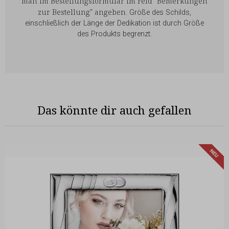
man im Bestellungsformular im Feld "Bemerkungen
zur Bestellung" angeben
. Größe des Schilds,
einschließlich der Länge der Dedikation ist durch Größe
des Produkts begrenzt.
Das könnte dir auch gefallen
N