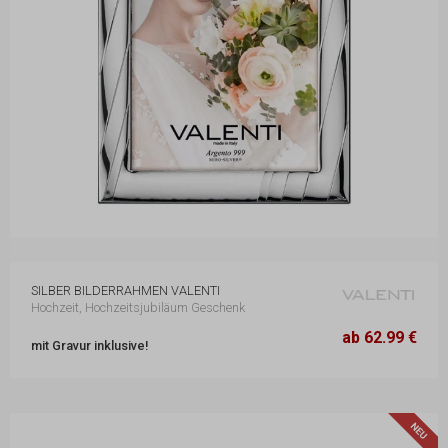
SILBER BILDERRAHMEN VALENTI
Hochzeit, Hochzeitsjubiläum Geschenk
19,3 x 24,8 cm
62.99 €
ab 62.99 €
mit Gravur inklusive!
25,8 x 31,2 cm
82.99 €
N