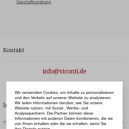
Geschäftsordnung
.
Kontakt
info@viconti.de
Netergo
© Viconti | Realisation
Wir verwenden Cookies, um Inhalte zu personalisieren
und den Verkehr auf unserer Website zu analysieren.
Wir teilen Informationen darüber, wie Sie unsere
Informationen
Bestellservice
Website nutzen, mit Sozial-, Werbe- und
Analysepartnern. Die Partner können diese
Informationen mit anderen Daten kombinieren, die sie
NEWSLETTER
RÜCKGABEN-UND-REKLAMATIONEN
von Ihnen erhalten oder die sie erhalten, wenn Sie
ihre Dienste nutzen.