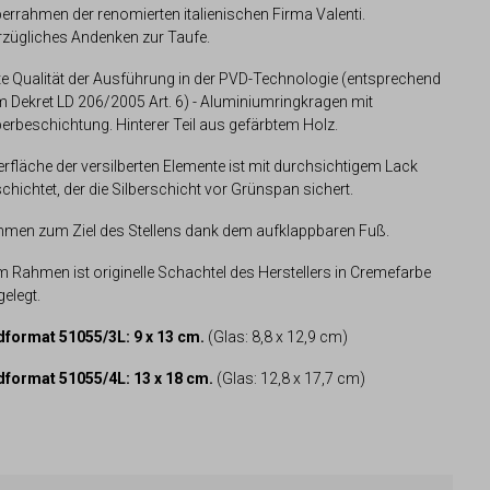
berrahmen der renomierten italienischen Firma Valenti.
zügliches Andenken zur Taufe.
e Qualität der Ausführung in der PVD-Technologie (entsprechend
 Dekret LD 206/2005 Art. 6) - Aluminiumringkragen mit
berbeschichtung. Hinterer Teil aus gefärbtem Holz.
rfläche der versilberten Elemente ist mit durchsichtigem Lack
chichtet, der die Silberschicht vor Grünspan sichert.
men zum Ziel des Stellens dank dem aufklappbaren Fuß.
 Rahmen ist originelle Schachtel des Herstellers in Cremefarbe
gelegt.
dformat 51055/3L: 9 x 13 cm.
(Glas: 8,8 x 12,9 cm)
dformat 51055/4L: 13 x 18 cm.
(Glas: 12,8 x 17,7 cm)