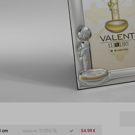
3 cm
51055/3L
54.99 €
Artikel-Nr.: