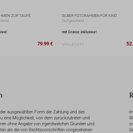
AHMEN ZUR TAUFE
SILBER FOTORAHMEN FÜR KIND
enkind
Taufgeschenk
sive!
mit Gravur inklusive!
79.99 €
52
20 x 25 cm
79.99 €
14,8 x 18,9 cm
52
n
R
der ausgewählten Form der Zahlung und des
I
u eine Möglichkeit, von dem zurückzutreten und
W
aren ohne Angabe von irgendwelchen Gründen und
v
ten als die von Rechtsvorschriften vorgesehenen
G