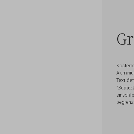
G
Kostenlo
Aluminiu
Text de
"Bemerk
einschli
begrenzt