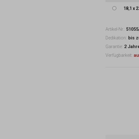
18,1
x
2
Artikel-Nr.:
51055
Dedikation:
bis 
Garantie:
2 Jahr
Verfügbarkeit:
au