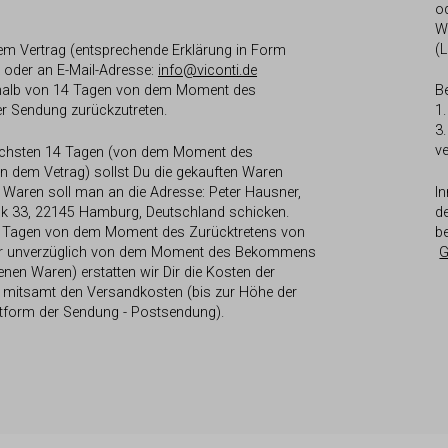
o
W
(
em Vertrag (entsprechende Erklärung in Form
 oder an E-Mail-Adresse:
info@viconti.de
halb von 14 Tagen von dem Moment des
B
 Sendung zurückzutreten.
1
3
v
ächsten 14 Tagen (von dem Moment des
n dem Vetrag) sollst Du die gekauften Waren
 Waren soll man an die Adresse: Peter Hausner,
I
 33, 22145 Hamburg, Deutschland schicken.
d
4 Tagen von dem Moment des Zurücktretens von
be
er unverzüglich von dem Moment des Bekommens
G
nen Waren) erstatten wir Dir die Kosten der
 mitsamt den Versandkosten (bis zur Höhe der
tform der Sendung - Postsendung).