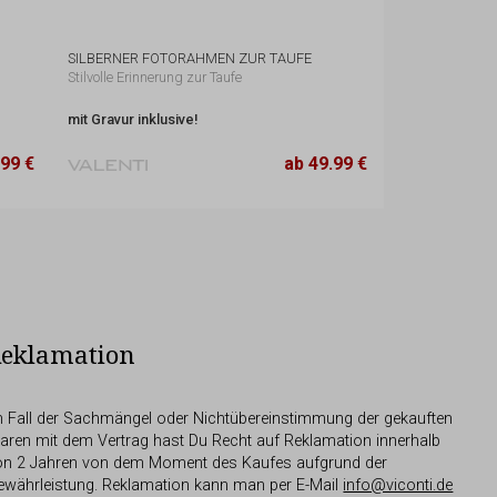
SILBERNER FOTORAHMEN ZUR TAUFE
Stilvolle Erinnerung zur Taufe
mit Gravur inklusive!
14,7 x 19 cm
49.99 €
.99 €
ab 49.99 €
.99 €
20 x 25 cm
79.99 €
eklamation
m Fall der Sachmängel oder Nichtübereinstimmung der gekauften
aren mit dem Vertrag hast Du Recht auf Reklamation innerhalb
on 2 Jahren von dem Moment des Kaufes aufgrund der
ewährleistung. Reklamation kann man per E-Mail
info@viconti.de