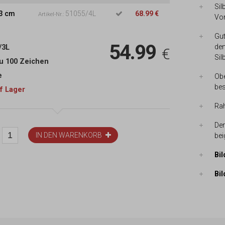
Sil
3 cm
51055/4L
68.99 €
Artikel-Nr.:
Vor
Gut
54.99
dem
/3L
€
Sil
zu 100 Zeichen
e
Obe
bes
f Lager
Rah
Dem
IN DEN WARENKORB
bei
Bil
Bil