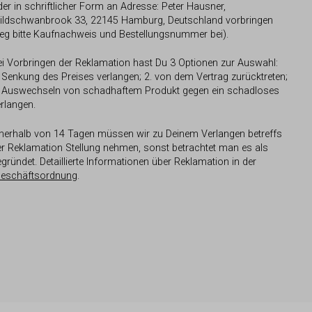
der in schriftlicher Form an Adresse: Peter Hausner,
ildschwanbrook 33, 22145 Hamburg, Deutschland vorbringen
Leg bitte Kaufnachweis und Bestellungsnummer bei).
ei Vorbringen der Reklamation hast Du 3 Optionen zur Auswahl:
. Senkung des Preises verlangen; 2. von dem Vertrag zurücktreten;
. Auswechseln von schadhaftem Produkt gegen ein schadloses
erlangen.
nnerhalb von 14 Tagen müssen wir zu Deinem Verlangen betreffs
er Reklamation Stellung nehmen, sonst betrachtet man es als
gründet. Detaillierte Informationen über Reklamation in der
eschäftsordnung
.