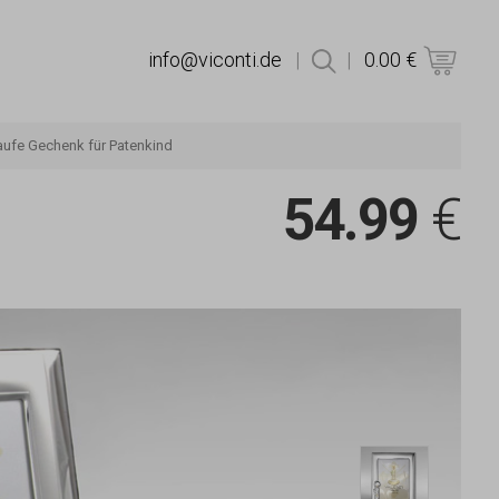
info@viconti.de
|
|
0.00 €
Produktsuche
Taufe Gechenk für Patenkind
54.99
€
Silber B