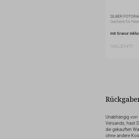
SILBER FOTOR
Gechenk für Pat
mit Gravur inklu
Rückgabe
Unabhängig von 
Versands, hast D
die gekauften W
ohne andere Kos