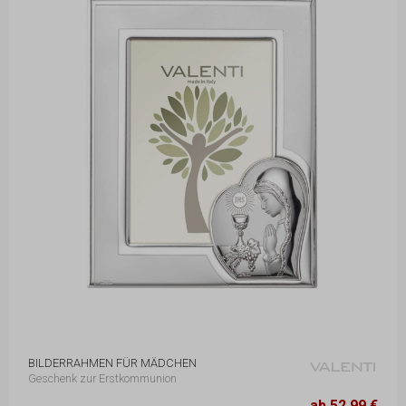
BILDERRAHMEN FÜR MÄDCHEN
Geschenk zur Erstkommunion
14,8 x 18,9 cm
52.99 €
ab 52.99 €