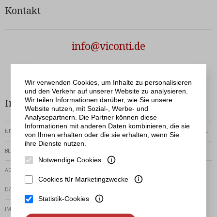
Kontakt
info@viconti.de
Netergo
© Viconti | Realisation
Wir verwenden Cookies, um Inhalte zu personalisieren
und den Verkehr auf unserer Website zu analysieren.
Wir teilen Informationen darüber, wie Sie unsere
Informationen
Bestellservice
Website nutzen, mit Sozial-, Werbe- und
Analysepartnern. Die Partner können diese
Informationen mit anderen Daten kombinieren, die sie
NEWSLETTER
RÜCKGABEN-UND-REKLAMATIONEN
von Ihnen erhalten oder die sie erhalten, wenn Sie
ihre Dienste nutzen.
BLOG
ZEIT DER AUSFÜHRUNG
Notwendige Cookies
AGB
VORHANDENE
ZAHLUNGSMETHODEN
Cookies für Marketingzwecke
DATENSCHUTZERKLÄRUNG
Statistik-Cookies
IMPRESSUM