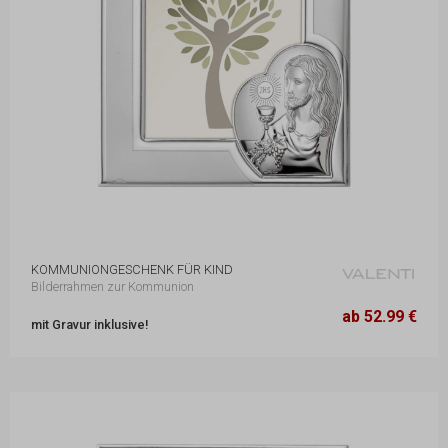
KOMMUNIONGESCHENK FÜR KIND
Bilderrahmen zur Kommunion
14,8 x 18,9 cm
52.99 €
ab 52.99 €
mit Gravur inklusive!
20,7 x 25,7 cm
78.99 €