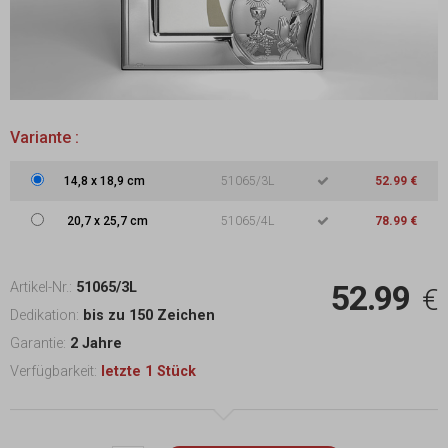
Variante :
14,8
x
18,9 cm
51065/3L
52.99 €
20,7
x
25,7 cm
51065/4L
78.99 €
52.99
Artikel-Nr.:
51065/3L
€
Dedikation:
bis zu 150 Zeichen
Garantie:
2 Jahre
Verfügbarkeit:
letzte 1 Stück